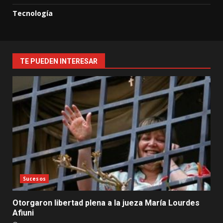
Tecnología
TE PUEDEN INTERESAR
Sucesos
Otorgaron libertad plena a la jueza María Lourdes
Afiuni