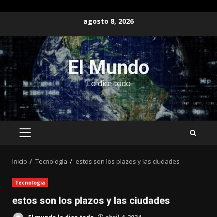
Saltar
agosto 8, 2026
al
contenido
El Mundo
Lo dice todo
MENÚ
PRINCIPAL
Inicio
Tecnología
estos son los plazos y las ciudades
Tecnología
estos son los plazos y las ciudades