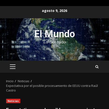
Saltar
agosto 9, 2026
al
contenido
El Mundo
Lo dice todo
MENÚ
PRINCIPAL
Inicio
Noticias
Expectativa por el posible procesamiento de EEUU contra Raúl
Castro
Noticias