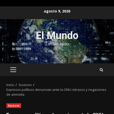
Saltar
agosto 9, 2026
al
contenido
El Mundo
Lo dice todo
MENÚ
PRINCIPAL
Inicio
Sucesos
Expresos políticos denuncian ante la ONU retrasos y negaciones
de amnistía
Sucesos