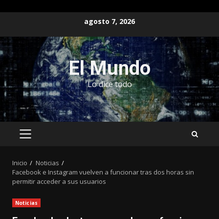
Saltar
agosto 7, 2026
al
contenido
El Mundo
Lo dice todo
MENÚ
PRINCIPAL
Inicio
Noticias
Facebook e Instagram vuelven a funcionar tras dos horas sin
permitir acceder a sus usuarios
Noticias