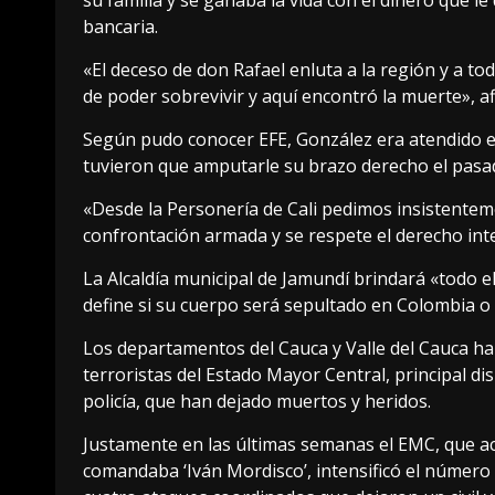
su familia y se ganaba la vida con el dinero que
bancaria.
«El deceso de don Rafael enluta a la región y a t
de poder sobrevivir y aquí encontró la muerte», a
Según pudo conocer EFE, González era atendido en 
tuvieron que amputarle su brazo derecho el pasad
«Desde la Personería de Cali pedimos insistenteme
confrontación armada y se respete el derecho in
La Alcaldía municipal de Jamundí brindará «todo e
define si su cuerpo será sepultado en Colombia o
Los departamentos del Cauca y Valle del Cauca h
terroristas del Estado Mayor Central, principal dis
policía, que han dejado muertos y heridos.
Justamente en las últimas semanas el EMC, que a
comandaba ‘Iván Mordisco’, intensificó el número