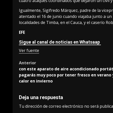
cuatro ataques coordinados que dejaron un civil y
Igualmente, Sigifredo Márquez, padre de la vicep
atentado el 16 de junio cuando viajaba junto a un 
localidades de Timba, en el Cauca, y el caserío Rob
EFE
Sigue al canal de noticias en Whatsaap
Ver fuente
Post
Anterior
con este aparato de aire acondicionado portát
navigation
pagarás muy poco por tener fresco en verano 
calor en invierno
Deja una respuesta
Tu dirección de correo electrónico no será publica