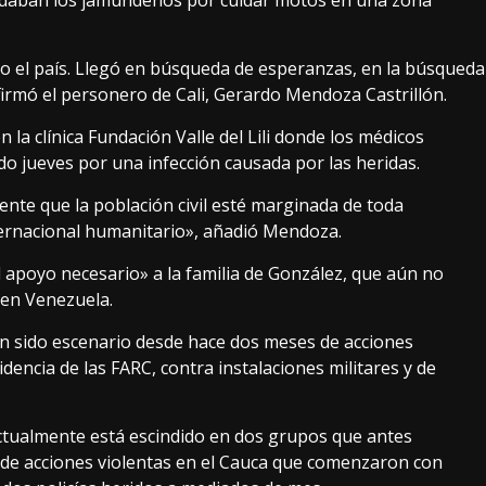
 le daban los jamundeños por cuidar motos en una zona
odo el país. Llegó en búsqueda de esperanzas, en la búsqueda
firmó el personero de Cali, Gerardo Mendoza Castrillón.
la clínica Fundación Valle del Lili donde los médicos
o jueves por una infección causada por las heridas.
nte que la población civil esté marginada de toda
ternacional humanitario», añadió Mendoza.
l apoyo necesario» a la familia de González, que aún no
 en Venezuela.
an sido escenario desde hace dos meses de acciones
idencia de las FARC, contra instalaciones militares y de
ctualmente está escindido en dos grupos que antes
 de acciones violentas en el Cauca que comenzaron con