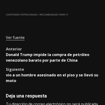
CONTENIDO PATROCINADO / RECOMENDADO PARA TI
Ver fuente
Post
Anterior
Donald Trump impide la compra de petróleo
navigation
venezolano barato por parte de China
Siguiente
vio a un hombre asesinado en el piso y se llevó su
moto
Deja una respuesta
Tu dirección de correo electrónico no será publicada.