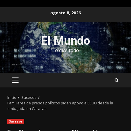
Saltar
agosto 8, 2026
al
contenido
El Mundo
Lo dice todo
MENÚ
PRINCIPAL
Inicio
Sucesos
Familiares de presos políticos piden apoyo a EEUU desde la
embajada en Caracas
Sucesos