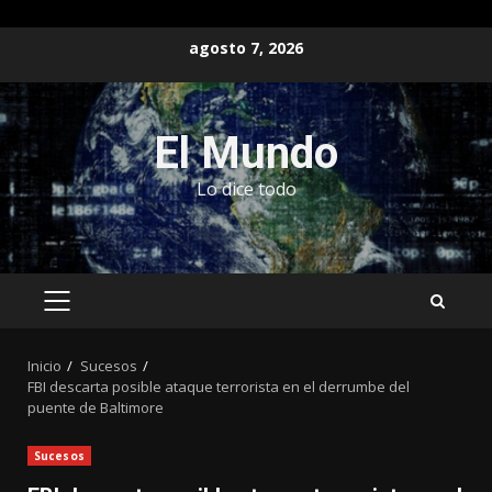
Saltar
agosto 7, 2026
al
contenido
El Mundo
Lo dice todo
MENÚ
PRINCIPAL
Inicio
Sucesos
FBI descarta posible ataque terrorista en el derrumbe del
puente de Baltimore
Sucesos