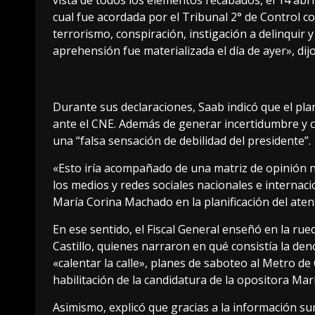
vista de todos los elementos recabados, el 14 abril
cual fue acordada por el Tribunal 2° de Control c
terrorismo, conspiración, instigación a delinquir 
aprehensión fue materializada el día de ayer», di
Durante sus declaraciones, Saab indicó que el pla
ante el CNE. Además de generar incertidumbre y c
una “falsa sensación de debilidad del presidente”.
«Esto iría acompañado de una matriz de opinión n
los medios y redes sociales nacionales e interna
María Corina Machado en la planificación del aten
En ese sentido, el Fiscal General enseñó en la ru
Castillo, quienes narraron en qué consistía la den
«calentar la calle», planes de saboteo al Metro de 
habilitación de la candidatura de la opositora Ma
Asimismo, explicó que gracias a la información sum