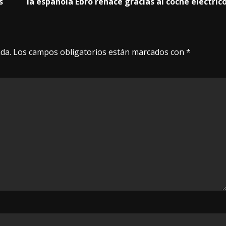
s
la española Ebro renace gracias al coche eléctric
da.
Los campos obligatorios están marcados con
*