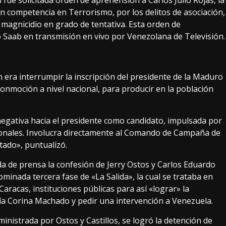
 fue solicitada orden de aprehensión a Carlos Julio Rojas, la
on competencia en Terrorismo, por los delitos de asociación,
y magnicidio en grado de tentativa. Esta orden de
jo Saab en transmisión en vivo por Venezolana de Televisión.
n era interrumpir la inscripción del presidente de la Maduro
onmoción a nivel nacional, para producir en la población
egativa hacia el presidente como candidato, impulsada por
cionales. Involucra directamente al Comando de Campaña de
tado», puntualizó.
eda de prensa la confesión de Jerry Ostos y Carlos Eduardo
ominada tercera fase de «La Salida», la cual se trataba en
Caracas, instituciones públicas para así «lograr» la
ría Corina Machado y pedir una intervención a Venezuela.
inistrada por Ostos y Castillos, se logró la detención de