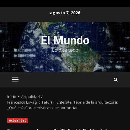
Saltar
agosto 7, 2026
al
contenido
El Mundo
Lo dice todo
MENÚ
PRINCIPAL
Inicio
Actualidad
Francesco Lovaglio Tafuri | ¡Entérate! Teoría de la arquitectura:
¿Qué es? ¡Características e importancia!
Actualidad