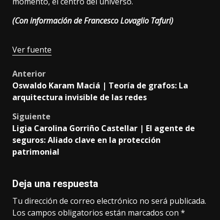
momento, el centro del universo.
(Con información de Francesco Lovaglio Tafuri)
Navegación
Ver fuente
de
Post
Anterior
entradas
Oswaldo Karam Maciá | Teoría de grafos: La
navigation
arquitectura invisible de las redes
Siguiente
Ligia Carolina Gorriño Castellar | El agente de
seguros: Aliado clave en la protección
patrimonial
Deja una respuesta
Tu dirección de correo electrónico no será publicada.
Los campos obligatorios están marcados con
*