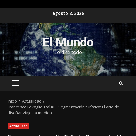
Saltar
agosto 8, 2026
al
contenido
El Mundo
Lo dice todo
MENÚ
PRINCIPAL
Inicio
Actualidad
Francesco Lovaglio Tafuri | Segmentación turística: El arte de
diseñar viajes a medida
Actualidad