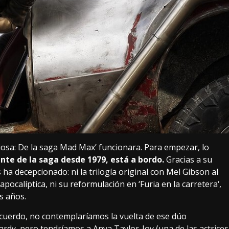
iosa: De la saga Mad Max’ funcionara. Para empezar, lo
nte de la saga desde 1979, está a bordo.
Gracias a su
 ha decepcionado: ni la trilogía original con Mel Gibson al
 apocalíptica, ni su reformulación en ‘
Furia en la carretera
‘,
s años.
acuerdo, no contemplaríamos la vuelta de ese dúo
dy, pero tendríamos a Anya Taylor-Joy (una de las actrices