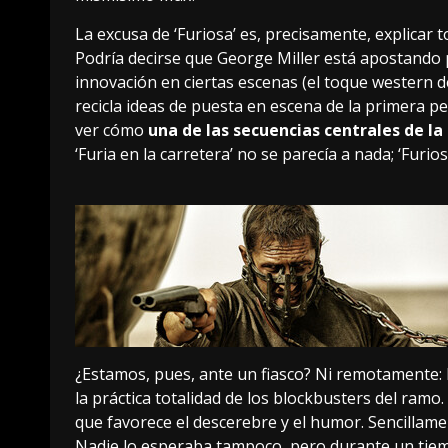
La excusa de ‘Furiosa’ es, precisamente, explicar 
Podría decirse que George Miller está apostando po
innovación en ciertas escenas (el toque western del
recicla ideas de puesta en escena de la primera pe
ver cómo
una de las secuencias centrales de la 
‘Furia en la carretera’ no se parecía a nada; ‘Furi
¿Estamos, pues, ante un fiasco? Ni remotamente: 
la práctica totalidad de los blockbusters del ram
que favorece el descerebre y el humor. Sencillame
Nadie lo esperaba tampoco, pero durante un tiem