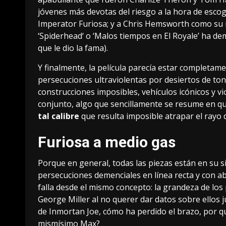
jóvenes más devotas del riesgo a la hora de esco
Imperator Furiosa; y a Chris Hemsworth como su 
‘
Spiderhead
‘ o ‘Malos tiempos en El Royale’ ha d
que le dio la fama).
Y finalmente, la película parecía estar completam
persecuciones ultraviolentas por desiertos de to
construcciones imposibles, vehículos icónicos y vi
conjunto, algo que sencillamente se resume en q
tal calibre
que resulta imposible atrapar el rayo 
Furiosa a medio gas
Porque en general, todas las piezas están en su s
persecuciones demenciales en línea recta y con ab
falla desde el mismo concepto: la grandeza de los 
George Miller al no querer dar datos sobre ellos 
de Inmortan Joe, cómo ha perdido el brazo, por 
mismísimo Max?