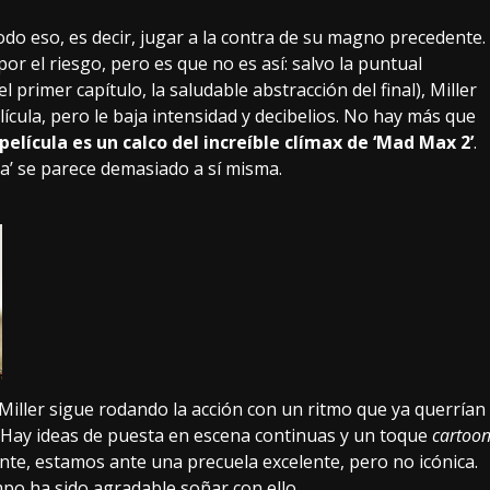
todo eso, es decir, jugar a la contra de su magno precedente.
r el riesgo, pero es que no es así: salvo la puntual
 primer capítulo, la saludable abstracción del final), Miller
lícula, pero le baja intensidad y decibelios. No hay más que
película es un calco del increíble clímax de ‘Mad Max 2’
.
osa’ se parece demasiado a sí misma.
Miller sigue rodando la acción con un ritmo que ya querrían
o. Hay ideas de puesta en escena continuas y un toque
cartoo
nte, estamos ante una precuela excelente, pero no icónica.
po ha sido agradable soñar con ello.