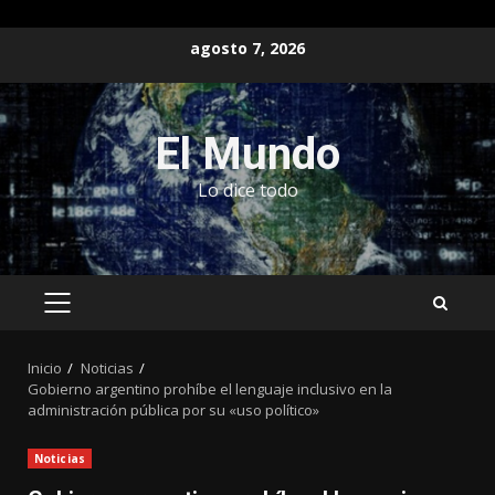
Saltar
agosto 7, 2026
al
contenido
El Mundo
Lo dice todo
MENÚ
PRINCIPAL
Inicio
Noticias
Gobierno argentino prohíbe el lenguaje inclusivo en la
administración pública por su «uso político»
Noticias