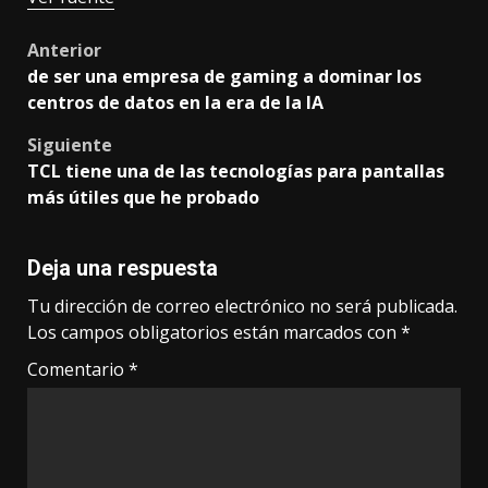
Post
Anterior
de ser una empresa de gaming a dominar los
navigation
centros de datos en la era de la IA
Siguiente
TCL tiene una de las tecnologías para pantallas
más útiles que he probado
Deja una respuesta
Tu dirección de correo electrónico no será publicada.
Los campos obligatorios están marcados con
*
Comentario
*