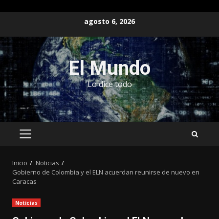
Saltar
agosto 6, 2026
al
contenido
El Mundo
Lo dice todo
MENÚ
PRINCIPAL
Inicio
Noticias
Gobierno de Colombia y el ELN acuerdan reunirse de nuevo en
Caracas
Noticias