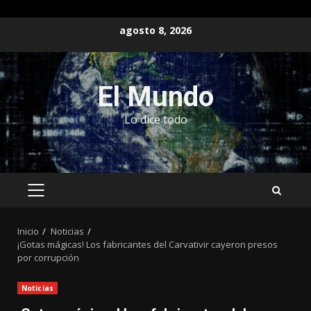
Saltar
agosto 8, 2026
al
contenido
El Mundo
Lo dice todo
MENÚ
PRINCIPAL
Inicio
Noticias
¡Gotas mágicas! Los fabricantes del Carvativir cayeron presos
por corrupción
Noticias