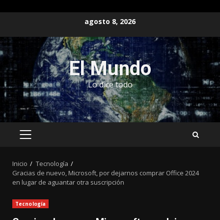
Saltar
agosto 8, 2026
al
contenido
El Mundo
Lo dice todo
MENÚ
PRINCIPAL
Inicio
Tecnología
Gracias de nuevo, Microsoft, por dejarnos comprar Office 2024
en lugar de aguantar otra suscripción
Tecnología