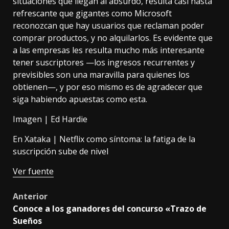
situaciones que
llegan al absurdo
, resulta casi hasta
refrescante que gigantes como Microsoft
reconozcan que hay usuarios que reclaman poder
comprar productos, y no alquilarlos. Es evidente que
a las empresas les resulta mucho más interesante
tener suscriptores —los ingresos recurrentes y
previsibles son una maravilla para quienes los
obtienen—, y por eso mismo es de agradecer que
siga habiendo apuestas como esta.
Imagen |
Ed Hardie
En Xataka |
Netflix como síntoma: la fatiga de la
suscripción sube de nivel
Ver fuente
Post
Anterior
Conoce a los ganadores del concurso «Trazo de
navigation
Sueños