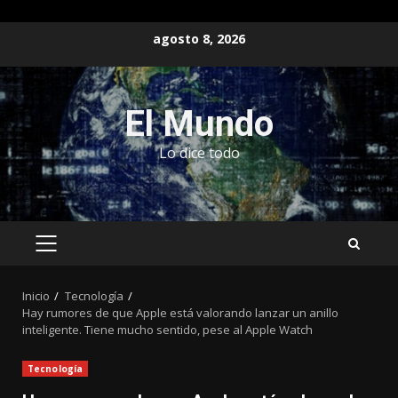
Saltar
agosto 8, 2026
al
contenido
El Mundo
Lo dice todo
MENÚ
PRINCIPAL
Inicio
Tecnología
Hay rumores de que Apple está valorando lanzar un anillo
inteligente. Tiene mucho sentido, pese al Apple Watch
Tecnología