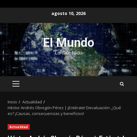
Saltar
agosto 10, 2026
al
contenido
El Mundo
Lo dice todo
MENÚ
PRINCIPAL
Inicio
Actualidad
Héctor Andrés Obregón Pérez | ¡Entérate! Devaluación: ¿Qué
es? ¡Causas, consecuencias y beneficios!
Actualidad