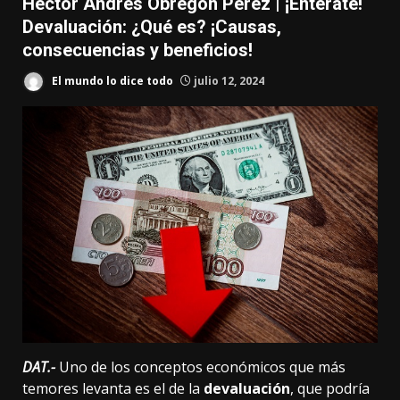
Héctor Andrés Obregón Pérez | ¡Entérate!
Devaluación: ¿Qué es? ¡Causas,
consecuencias y beneficios!
El mundo lo dice todo
julio 12, 2024
DAT.-
Uno de los conceptos económicos que más
temores levanta es el de la
devaluación
, que podría