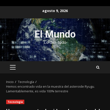
Saltar
agosto 9, 2026
al
contenido
El Mundo
Lo dice todo
MENÚ
PRINCIPAL
Inicio
Tecnología
Hemos encontrado vida en la muestra del asteroide Ryugu.
Lamentablemente, es vida 100% terrestre
Tecnología