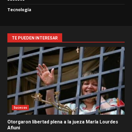
Tecnología
TE PUEDEN INTERESAR
Sucesos
Otorgaron libertad plena a la jueza María Lourdes
Afiuni