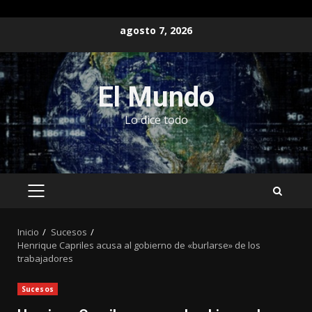
Saltar
agosto 7, 2026
al
contenido
El Mundo
Lo dice todo
MENÚ
PRINCIPAL
Inicio
Sucesos
Henrique Capriles acusa al gobierno de «burlarse» de los
trabajadores
Sucesos