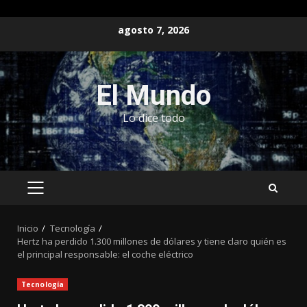
Saltar
agosto 7, 2026
al
contenido
El Mundo
Lo dice todo
MENÚ
PRINCIPAL
Inicio
Tecnología
Hertz ha perdido 1.300 millones de dólares y tiene claro quién es
el principal responsable: el coche eléctrico
Tecnología