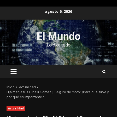
Saltar
agosto 6, 2026
al
contenido
El Mundo
Lo dice todo
MENÚ
PRINCIPAL
Inicio
Actualidad
Hjalmar Jesús Gibelli Gómez | Seguro de moto: ¿Para qué sirve y
por qué es importante?
Actualidad