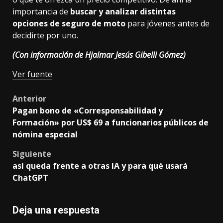
importancia de
buscar y analizar distintas
opciones de seguro de moto
para jóvenes antes de
decidirte por uno.
(Con información de Hjalmar Jesús Gibelli Gómez)
Ver fuente
Post
Anterior
Pagan bono de «Corresponsabilidad y
navigation
Formación» por US$ 69 a funcionarios públicos de
nómina especial
Siguiente
así queda frente a otras IA y para qué usará
ChatGPT
Deja una respuesta