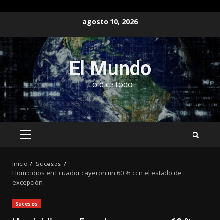
Saltar
agosto 10, 2026
al
contenido
El Mundo
Lo dice todo
MENÚ
PRINCIPAL
Inicio
Sucesos
Homicidios en Ecuador cayeron un 60 % con el estado de
excepción
Sucesos