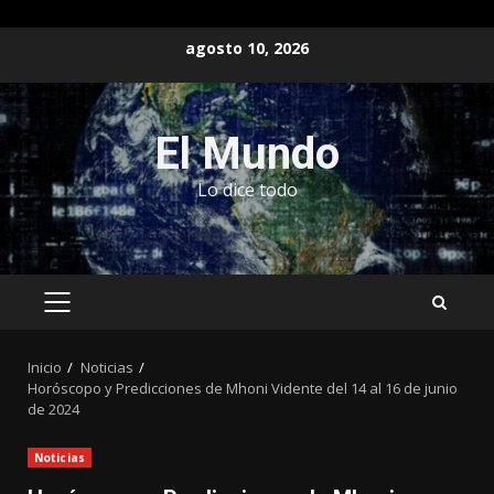
Saltar
agosto 10, 2026
al
contenido
El Mundo
Lo dice todo
MENÚ
PRINCIPAL
Inicio
Noticias
Horóscopo y Predicciones de Mhoni Vidente del 14 al 16 de junio
de 2024
Noticias