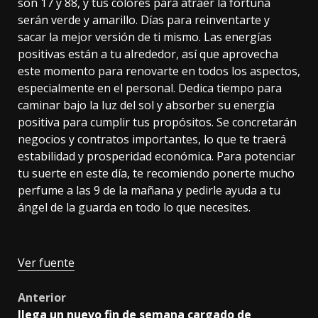
son 17 y 88, y tus colores para atraer la fortuna
serán verde y amarillo. Días para reinventarte y
sacar la mejor versión de ti mismo. Las energías
positivas están a tu alrededor, así que aprovecha
este momento para renovarte en todos los aspectos,
especialmente en el personal. Dedica tiempo para
caminar bajo la luz del sol y absorber su energía
positiva para cumplir tus propósitos. Se concretarán
negocios y contratos importantes, lo que te traerá
estabilidad y prosperidad económica. Para potenciar
tu suerte en este día, te recomiendo ponerte mucho
perfume a las 9 de la mañana y pedirle ayuda a tu
ángel de la guarda en todo lo que necesites.
Ver fuente
Post
Anterior
llega un nuevo fin de semana cargado de