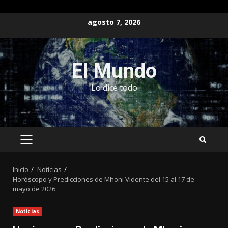
Saltar
agosto 7, 2026
al
contenido
El Mundo
Lo dice todo
MENÚ
PRINCIPAL
Inicio
Noticias
Horóscopo y Predicciones de Mhoni Vidente del 15 al 17 de
mayo de 2026
Noticias