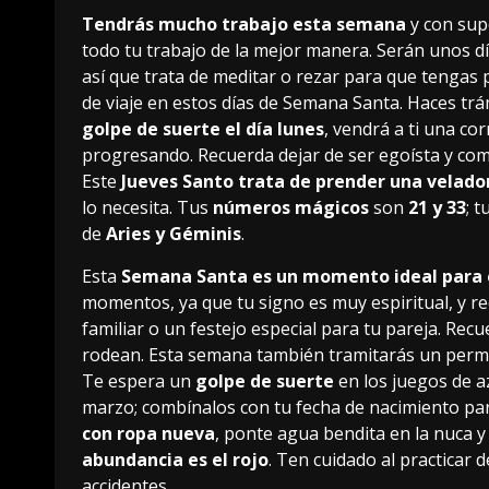
Tendrás mucho trabajo esta semana
y con sup
todo tu trabajo de la mejor manera. Serán unos d
así que trata de meditar o rezar para que tengas 
de viaje en estos días de Semana Santa. Haces tr
golpe de suerte el día lunes
, vendrá a ti una co
progresando. Recuerda dejar de ser egoísta y compa
Este
Jueves Santo trata de prender una velado
lo necesita. Tus
números mágicos
son
21 y 33
; t
de
Aries y Géminis
.
Esta
Semana Santa es un momento ideal para e
momentos, ya que tu signo es muy espiritual, y re
familiar o un festejo especial para tu pareja. Recu
rodean. Esta semana también tramitarás un permis
Te espera un
golpe de suerte
en los juegos de a
marzo; combínalos con tu fecha de nacimiento par
con ropa nueva
, ponte agua bendita en la nuca y
abundancia es el rojo
. Ten cuidado al practicar 
accidentes.