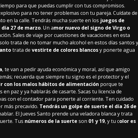
 tiempo para que puedas cumplir con tus compromisos.
xplosivo para no tener problemas con tu pareja. Cuídate de
to en la calle. Tendrás mucha suerte en los
juegos de
l
día 27 de marzo
. Un a
mor nuevo del signo de Virgo o
ción. Sales de viaje por cuestiones de vacaciones en esta
, solo trata de no tomar mucho alcohol en estos días santos 
Santo
trata de
vestirte de colores blancos
y ponerte agua
a
, te van a pedir ayuda económica y moral, así que amigo
demás; recuerda que siempre tu signo es el protector y el
ir con los malos hábitos de alimentación
porque te
 en paz y ya hablarás de casarte. Sacas tu licencia de
vas con el contador para ponerte al corriente. Ten cuidado
ser más precavido.
Tendrás un golpe de suerte el día 26 de
hablar. El Jueves Santo prende una veladora blanca y trata
fuerte. Tus
números de la suerte
son
01 y 19
, y tu c
olor es