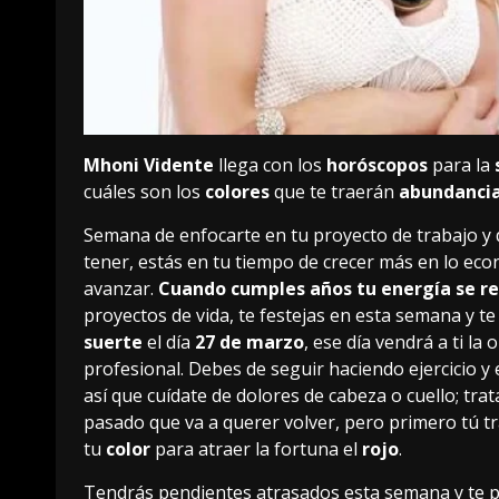
Mhoni Vidente
llega con los
horóscopos
para la
cuáles son los
colores
que te traerán
abundanci
Semana de enfocarte en tu proyecto de trabajo y 
tener, estás en tu tiempo de crecer más en lo eco
avanzar.
Cuando cumples años tu energía se r
proyectos de vida, te festejas en esta semana y 
suerte
el día
27 de marzo
, ese día vendrá a ti l
profesional. Debes de seguir haciendo ejercicio y 
así que cuídate de dolores de cabeza o cuello; tra
pasado que va a querer volver, pero primero tú tr
tu
color
para atraer la fortuna el
rojo
.
Tendrás pendientes atrasados esta semana y te po