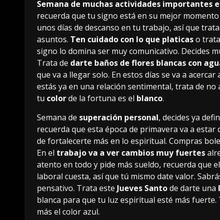
Semana de muchas actividades importantes e
recuerda que tu signo está en su mejor momento de
unos días de descanso en tu trabajo, así que tra
asuntos.
Ten cuidado con lo que platicas
o trata
signo lo domina ser muy comunicativo. Decides mud
Trata de
darte baños de flores blancas con ag
que va a llegar solo. En estos días se va a acercar a
estás ya en una relación sentimental, trata de no
tu
color
de la fortuna es el
blanco
.
Semana de
superación personal
, decides ya defi
recuerda que esta época de primavera va a estar de
de fortalecerte más en lo espiritual. Compras bolet
En el
trabajo va a ver cambios muy fuertes
alr
atento en todo y pide más sueldo, recuerda que e
laboral cuesta, así que tú mismo date valor. Sabr
pensativo. Trata este
Jueves Santo
de darte una
blanca para que tu luz espiritual esté más fuerte.
más el color azul.