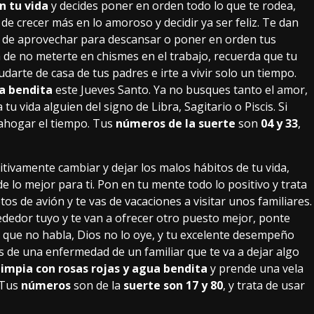
n tu vida
y decides poner en orden todo lo que te rodea,
 crecer más en lo amoroso y decidir ya ser feliz. Te dan
ta de aprovechar para descansar o poner en orden tus
 de no meterte en chismes en el trabajo, recuerda que tu
arte de casa de tus padres e irte a vivir solo un tiempo.
ua bendita
este Jueves Santo. Ya no busques tanto el amor,
 tu vida alguien del signo de Libra, Sagitario o Piscis. Si
 ahogar el tiempo. Tus
números de la suerte
son
04 y 33
,
nitivamente cambiar y dejar los malos hábitos de tu vida,
 lo mejor para ti. Pon en tu mente todo lo positivo y trata
os de avión y te vas de vacaciones a visitar unos familiares.
ededor tuyo y te van a ofrecer otro puesto mejor, ponte
l que no habla, Dios no lo oye, y tu excelente desempeño
ás de una enfermedad de un familiar que te va a dejar algo
limpia con rosas rojas y agua bendita
y prende una vela
 Tus
números
son de la
suerte son 17 y 80
, y trata de usar