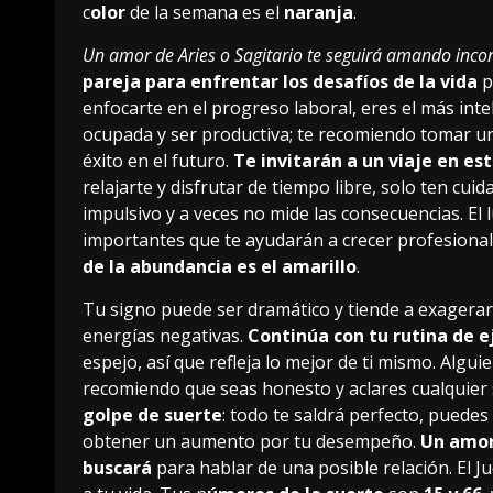
c
olor
de la semana es el
naranja
.
Un amor de Aries o Sagitario te seguirá amando inc
pareja para enfrentar los desafíos de la vida
p
enfocarte en el progreso laboral, eres el más int
ocupada y ser productiva; te recomiendo tomar u
éxito en el futuro.
Te invitarán a un viaje en es
relajarte y disfrutar de tiempo libre, solo ten cui
impulsivo y a veces no mide las consecuencias. El
importantes que te ayudarán a crecer profesion
de la abundancia es el amarillo
.
Tu signo puede ser dramático y tiende a exagera
energías negativas.
Continúa con tu rutina de e
espejo, así que refleja lo mejor de ti mismo. Algui
recomiendo que seas honesto y aclares cualquier
golpe de suerte
: todo te saldrá perfecto, puede
obtener un aumento por tu desempeño.
Un amor 
buscará
para hablar de una posible relación. El J