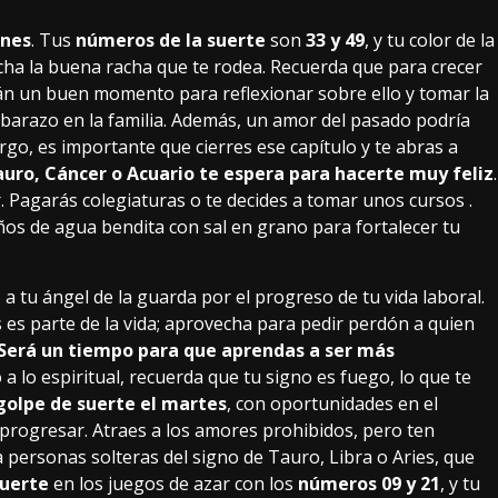
ones
. Tus
números de la suerte
son
33 y 49
, y tu color de la
echa la buena racha que te rodea. Recuerda que para crecer
erán un buen momento para reflexionar sobre ello y tomar la
mbarazo en la familia. Además, un amor del pasado podría
rgo, es importante que cierres ese capítulo y te abras a
ro, Cáncer o Acuario te espera para hacerte muy feliz
.
. Pagarás colegiaturas o te decides a tomar unos cursos .
os de agua bendita con sal en grano para fortalecer tu
e a tu ángel de la guarda por el progreso de tu vida laboral.
 es parte de la vida; aprovecha para pedir perdón a quien
Será un tiempo para que aprendas a ser más
 a lo espiritual, recuerda que tu signo es fuego, lo que te
golpe de suerte el martes
, con oportunidades en el
 progresar. Atraes a los amores prohibidos, pero ten
personas solteras del signo de Tauro, Libra o Aries, que
uerte
en los juegos de azar con los
números 09 y 21
, y tu