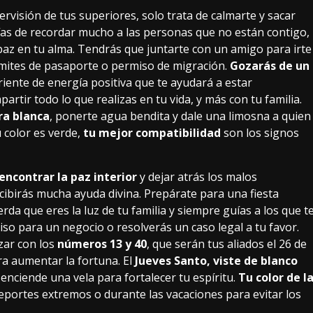
ervisión de tus superiores, solo trata de calmarte y sacar
ías de recordar mucho a las personas que no están contigo,
paz en tu alma. Tendrás que juntarte con un amigo para irte
ámites de pasaporte o permiso de migración.
Gozarás de un
rriente de energía positiva que te ayudará a estar
rtir todo lo que realizas en tu vida, y más con tu familia.
ra blanca
, ponerte agua bendita y dale una limosna a quien
u color es verde,
tu mejor compatibilidad
son los signos
ncontrar la paz interior
y dejar atrás los malos
cibirás mucha ayuda divina. Prepárate para una fiesta
erda que eres la luz de tu familia y siempre guías a los que t
o para un negocio o resolverás un caso legal a tu favor.
zar con los
números 13 y 40
, que serán tus aliados el 26 de
a aumentar la fortuna. El
Jueves Santo, viste de blanco
 enciende una vela para fortalecer tu espíritu.
Tu color de l
deportes extremos o durante las vacaciones para evitar los