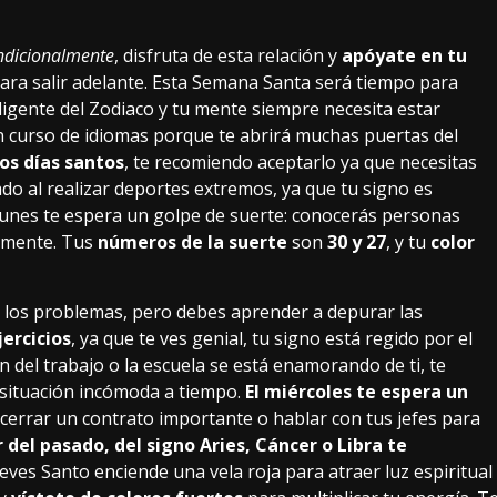
ondicionalmente
, disfruta de esta relación y
apóyate en tu
ara salir adelante. Esta Semana Santa será tiempo para
eligente del Zodiaco y tu mente siempre necesita estar
n curso de idiomas porque te abrirá muchas puertas del
tos días santos
, te recomiendo aceptarlo ya que necesitas
dado al realizar deportes extremos, ya que tu signo es
 lunes te espera un golpe de suerte: conocerás personas
almente. Tus
números de la suerte
son
30 y 27
, y tu
color
r los problemas, pero debes aprender a depurar las
jercicios
, ya que te ves genial, tu signo está regido por el
en del trabajo o la escuela se está enamorando de ti, te
 situación incómoda a tiempo.
El miércoles te espera un
s cerrar un contrato importante o hablar con tus jefes para
del pasado, del signo Aries, Cáncer o Libra te
ueves Santo enciende una vela roja para atraer luz espiritual