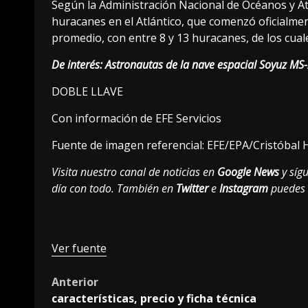
Según la Administración Nacional de Océanos y A
huracanes en el Atlántico, que comenzó oficialment
promedio, con entre 8 y 13 huracanes, de los cual
De interés:
Astronautas de la nave espacial Soyuz MS-
DOBLE LLAVE
Con información de EFE Servicios
Fuente de imagen referencial: EFE/EPA/Cristóbal 
Visita nuestro canal de noticias en
Google News
y sígu
día con todo. También en
Twitter
e
Instagram
puedes 
Ver fuente
Post
Anterior
características, precio y ficha técnica