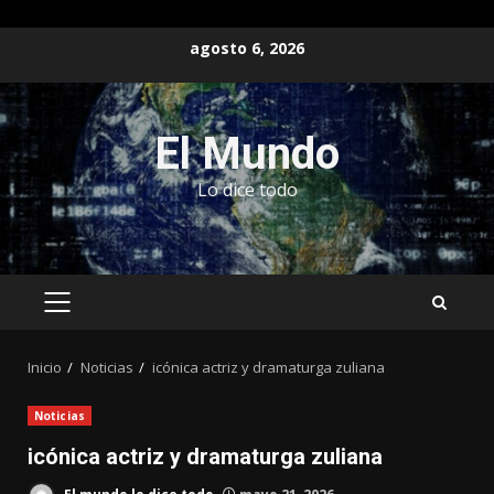
Saltar
agosto 6, 2026
al
contenido
El Mundo
Lo dice todo
MENÚ
PRINCIPAL
Inicio
Noticias
icónica actriz y dramaturga zuliana
Noticias
icónica actriz y dramaturga zuliana