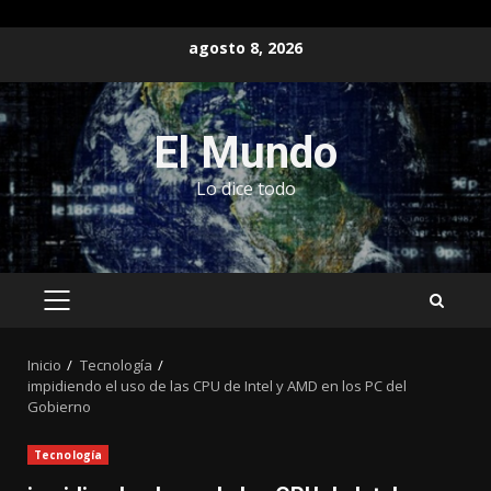
Saltar
agosto 8, 2026
al
contenido
El Mundo
Lo dice todo
MENÚ
PRINCIPAL
Inicio
Tecnología
impidiendo el uso de las CPU de Intel y AMD en los PC del
Gobierno
Tecnología