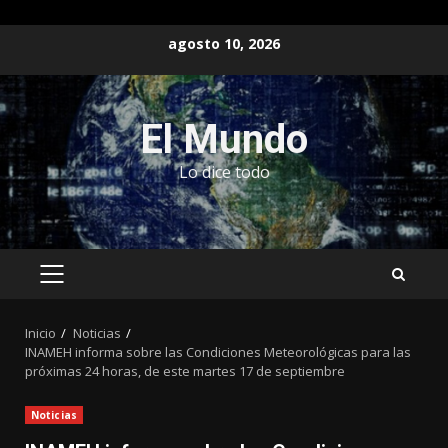
Saltar
agosto 10, 2026
al
contenido
El Mundo
Lo dice todo
MENÚ
PRINCIPAL
Inicio
Noticias
INAMEH informa sobre las Condiciones Meteorológicas para las
próximas 24 horas, de este martes 17 de septiembre
Noticias