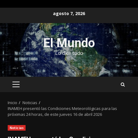
Saltar
agosto 7, 2026
al
contenido
El Mundo
Lo dice todo
MENÚ
PRINCIPAL
Inicio
Noticias
INAMEH presentó las Condiciones Meteorológicas para las
próximas 24 horas, de este jueves 16 de abril 2026
Noticias