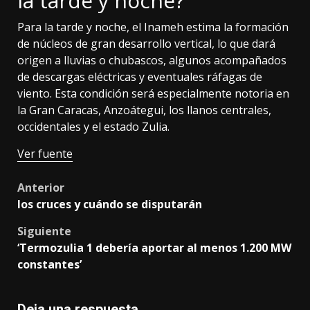
la tarde y noche?
Para la tarde y noche, el Inameh estima la formación
de núcleos de gran desarrollo vertical, lo que dará
origen a lluvias o chubascos, algunos acompañados
de descargas eléctricas y eventuales ráfagas de
viento. Esta condición será especialmente notoria en
la Gran Caracas, Anzoátegui, los llanos centrales,
occidentales y el estado Zulia.
Ver fuente
Post
Anterior
los cruces y cuándo se disputarán
navigation
Siguiente
‘Termozulia 1 debería aportar al menos 1.200 MW
constantes’
Deja una respuesta