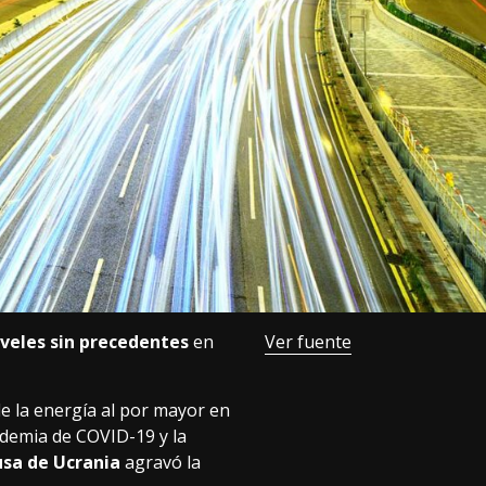
iveles sin precedentes
en
Ver fuente
de la energía al por mayor en
andemia de COVID-19 y la
usa de Ucrania
agravó la