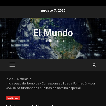
Saltar
agosto 7, 2026
al
contenido
El Mundo
Lo dice todo
MENÚ
PRINCIPAL
Inicio
Noticias
Inicia pago del bono de «Corresponsabilidad y Formación» por
US$ 169 a funcionarios públicos de nómina especial
Noticias