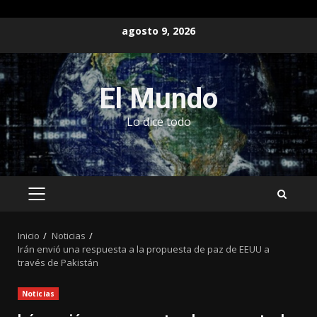
Saltar
agosto 9, 2026
al
contenido
El Mundo
Lo dice todo
MENÚ
PRINCIPAL
Inicio
Noticias
Irán envió una respuesta a la propuesta de paz de EEUU a
través de Pakistán
Noticias