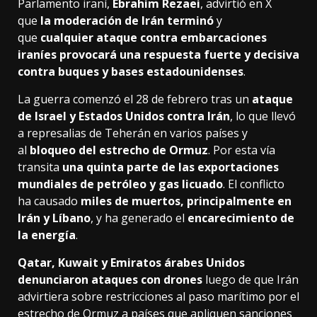
Parlamento iraní,
Ebrahim Rezaei
, advirtió en X
que
la moderación de Irán terminó
y
que
cualquier ataque contra embarcaciones
iraníes provocará una respuesta fuerte y decisiva
contra buques y bases estadounidenses
.
La guerra comenzó el 28 de febrero tras un
ataque
de Israel y Estados Unidos contra Irán
, lo que llevó
a represalias de Teherán en varios países y
al
bloqueo del estrecho de Ormuz
. Por esta vía
transita
una quinta parte de las exportaciones
mundiales de petróleo y gas licuado
. El conflicto
ha causado
miles de muertos, principalmente en
Irán y Líbano
, y ha generado el
encarecimiento de
la energía
.
Qatar, Kuwait y Emiratos árabes Unidos
denunciaron ataques con drones
luego de que Irán
advirtiera sobre restricciones al paso marítimo por el
estrecho de Ormuz a países que apliquen sanciones