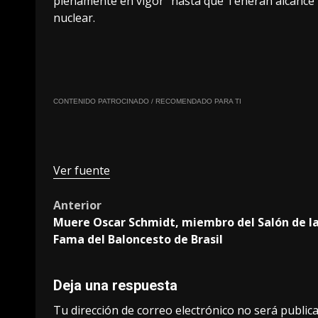
plenamente en vigor” hasta que Teherán alcanc
nuclear.
CONTENIDO PATROCINADO / RECOMENDADO PARA TI
Ver fuente
Post
Anterior
Muere Oscar Schmidt, miembro del Salón de l
navigation
Fama del Baloncesto de Brasil
Deja una respuesta
Tu dirección de correo electrónico no será publica