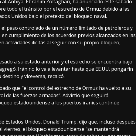
m al-Anbiya, Ebrahim Zolfaghari, ha anunciado este sábado
obre todo el tránsito por el estrecho de Ormuz debido a las
tados Unidos bajo el pretexto del bloqueo naval.
 el paso controlado de un número limitado de petroleros y
, en cumplimiento de los acuerdos previos alcanzados en las
 actividades ilícitas al seguir con su propio bloqueo,
esado a su estado anterior y el estrecho se encuentra bajo
s, agregó. Irán no lo va a levantar hasta que EE.UU. ponga fin
 destino y viceversa, recalcó.
ábado que “el control del estrecho de Ormuz ha vuelto a su
ol de las fuerzas armadas”. Advirtió que seguirá
loqueo estadounidense a los puertos iraníes continúe
 de Estados Unidos, Donald Trump, dijo que, incluso después
 el viernes, el bloqueo estadounidense “se mantendrá