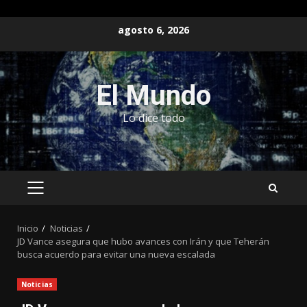
Saltar
agosto 6, 2026
al
contenido
El Mundo
Lo dice todo
MENÚ
PRINCIPAL
Inicio
Noticias
JD Vance asegura que hubo avances con Irán y que Teherán
busca acuerdo para evitar una nueva escalada
Noticias