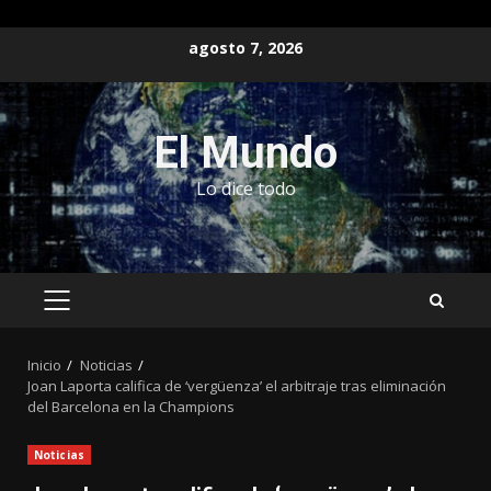
Saltar
agosto 7, 2026
al
contenido
El Mundo
Lo dice todo
MENÚ
PRINCIPAL
Inicio
Noticias
Joan Laporta califica de ‘vergüenza’ el arbitraje tras eliminación
del Barcelona en la Champions
Noticias