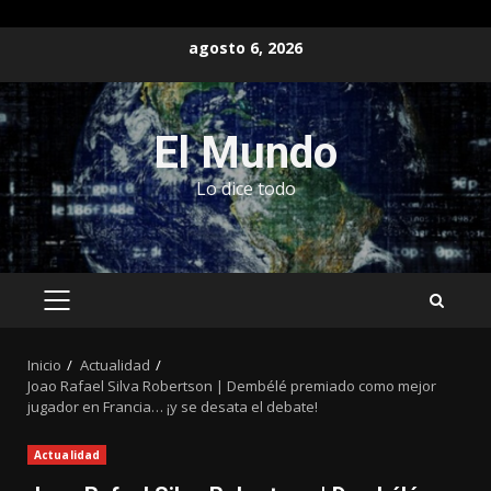
Saltar
agosto 6, 2026
al
contenido
El Mundo
Lo dice todo
MENÚ
PRINCIPAL
Inicio
Actualidad
Joao Rafael Silva Robertson | Dembélé premiado como mejor
jugador en Francia… ¡y se desata el debate!
Actualidad