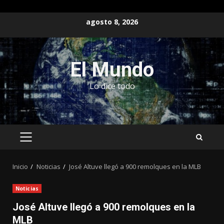
Saltar
agosto 8, 2026
al
contenido
El Mundo
Lo dice todo
MENÚ
PRINCIPAL
Inicio
Noticias
José Altuve llegó a 900 remolques en la MLB
Noticias
José Altuve llegó a 900 remolques en la
MLB