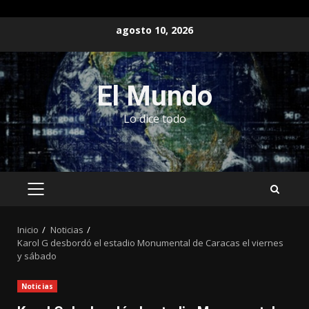
Saltar
agosto 10, 2026
al
contenido
El Mundo
Lo dice todo
MENÚ
PRINCIPAL
Inicio
Noticias
Karol G desbordó el estadio Monumental de Caracas el viernes
y sábado
Noticias