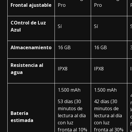
Frontal ajustable
Pro
Pro
COntrol de Luz
Sí
Sí
Azul
Almacenamiento
16 GB
16 GB
Resistencia al
IPX8
IPX8
agua
1.500 mAh
1.500 mAh
53 días (30
42 días (30
minutos de
minutos de
Batería
lectura al día
lectura al día
estimada
con luz
con luz
fronta al 10%
fronta al 30%