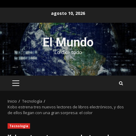
Saltar
agosto 10, 2026
al
contenido
El Mundo
Lo dice todo
MENÚ
PRINCIPAL
Inicio
Tecnología
Kobo estrena tres nuevos lectores de libros electrónicos, y dos
de ellos llegan con una gran sorpresa: el color
Tecnología