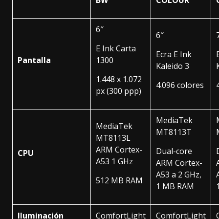
BW
COLOUR
6″
6″
E Ink Carta
Ecra E Ink
Pantalla
1300
Kaleido 3
1.448 x 1.072
4.096 colores
px (300 ppp)
MediaTek
MediaTek
MT8113T
MT8113L
ARM Cortex-
Dual-core
CPU
A53 1 GHz
ARM Cortex-
A53 a 2 GHz,
512 MB RAM
1 MB RAM
Iluminación
ComfortLight
ComfortLight