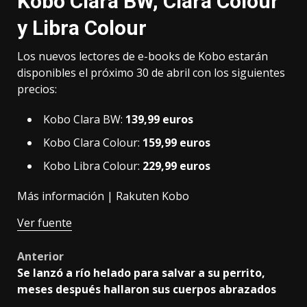
Kobo Clara BW, Clara Colour
y Libra Colour
Los nuevos lectores de e-books de Kobo estarán
disponibles el próximo 30 de abril con los siguientes
precios:
Kobo Clara BW:
139,99 euros
Kobo Clara Colour:
159,99 euros
Kobo Libra Colour:
229,99 euros
Más información |
Rakuten Kobo
Ver fuente
Post
Anterior
Se lanzó a río helado para salvar a su perrito,
navigation
meses después hallaron sus cuerpos abrazados