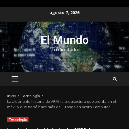
Saltar
agosto 7, 2026
al
contenido
El Mundo
Lo dice todo
MENÚ
PRINCIPAL
Inicio
Tecnología
La alucinante historia de ARM, la arquitectura que triunfa en el
móvil y que nació hace más de 30 años en Acorn Computer
Tecnología