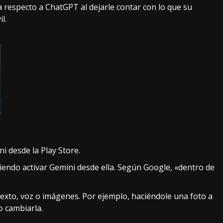
a respecto a
ChatGPT
al dejarle contar con lo que su
l.
ni desde la Play Store
.
iendo activar Gemini desde ella. Según Google, «dentro de
texto, voz o imágenes. Por ejemplo, haciéndole una foto a
 cambiarla.