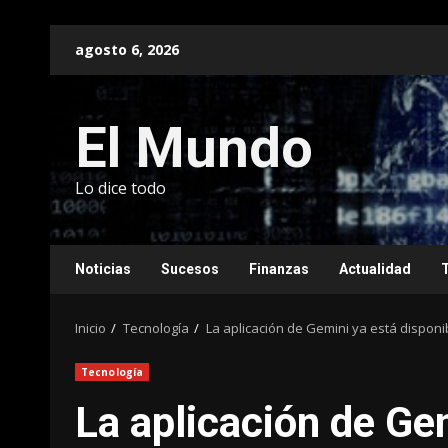
Saltar
agosto 6, 2026
al
contenido
El Mundo
Lo dice todo
Noticias
Sucesos
Finanzas
Actualidad
Inicio
Tecnología
La aplicación de Gemini ya está disponib
Tecnología
La aplicación de Ge