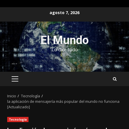
Saltar
agosto 7, 2026
al
contenido
El Mundo
Lo dice todo
MENÚ
PRINCIPAL
Inicio
Tecnología
la aplicación de mensajería más popular del mundo no funciona
[Actualizado]
Tecnología