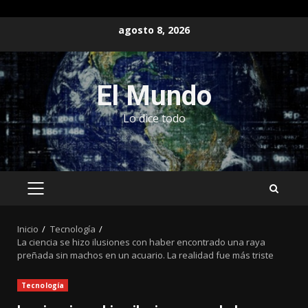
Saltar
agosto 8, 2026
al
contenido
El Mundo
Lo dice todo
MENÚ
PRINCIPAL
Inicio
Tecnología
La ciencia se hizo ilusiones con haber encontrado una raya
preñada sin machos en un acuario. La realidad fue más triste
Tecnología