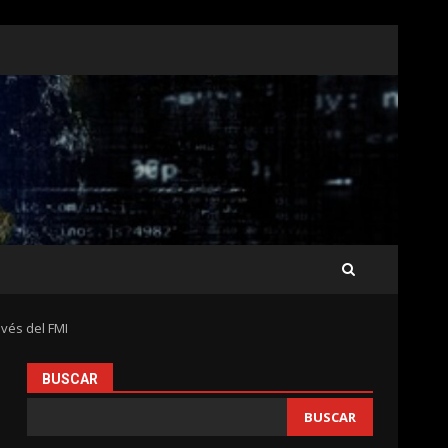
vés del FMI
BUSCAR
e
BUSCAR