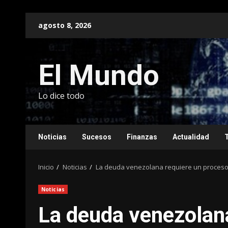
Saltar
agosto 8, 2026
al
contenido
El Mundo
Lo dice todo
Noticias
Sucesos
Finanzas
Actualidad
Inicio
Noticias
La deuda venezolana requiere un proceso d
Noticias
La deuda venezolana