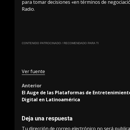
para tomar decisiones «en términos de negociació
Radio.
CONTENIDO PATROCINADO / RECOMENDADO PARA TI
Ver fuente
Post
Anterior
El Auge de las Plataformas de Entretenimient
navigation
Digital en Latinoamérica
Deja una respuesta
Tu dirección de correo electrónico no será publica