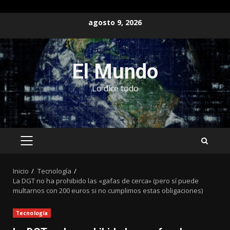
Saltar
agosto 9, 2026
al
contenido
El Mundo
Lo dice todo
MENÚ
PRINCIPAL
Inicio
Tecnología
La DGT no ha prohibido las «gafas de cerca» (pero sí puede
multarnos con 200 euros si no cumplimos estas obligaciones)
Tecnología