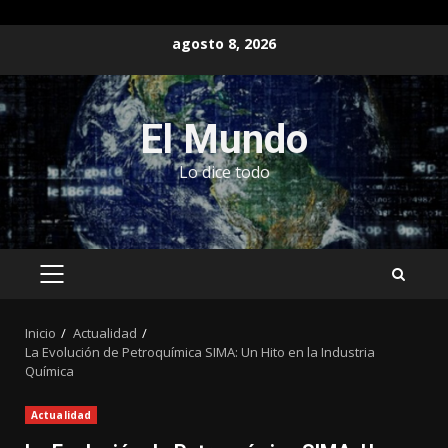
Saltar
agosto 8, 2026
al
contenido
El Mundo
Lo dice todo
MENÚ
PRINCIPAL
Inicio
Actualidad
La Evolución de Petroquímica SIMA: Un Hito en la Industria
Química
Actualidad