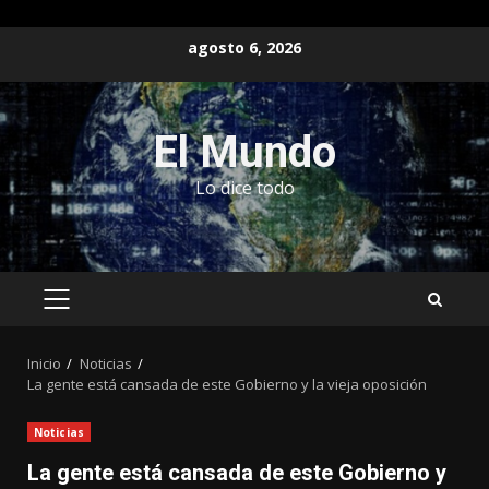
Saltar
agosto 6, 2026
al
contenido
El Mundo
Lo dice todo
MENÚ
PRINCIPAL
Inicio
Noticias
La gente está cansada de este Gobierno y la vieja oposición
Noticias
La gente está cansada de este Gobierno y