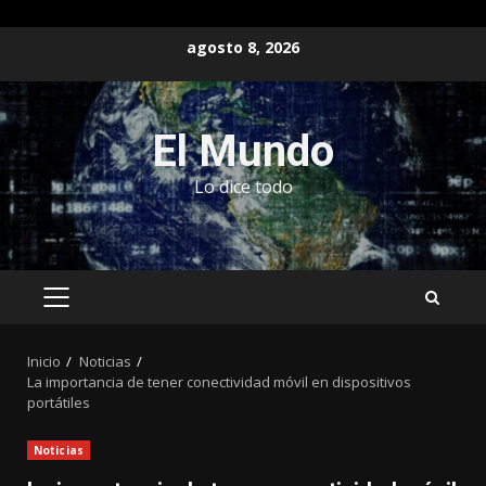
Saltar
agosto 8, 2026
al
contenido
El Mundo
Lo dice todo
MENÚ
PRINCIPAL
Inicio
Noticias
La importancia de tener conectividad móvil en dispositivos
portátiles
Noticias